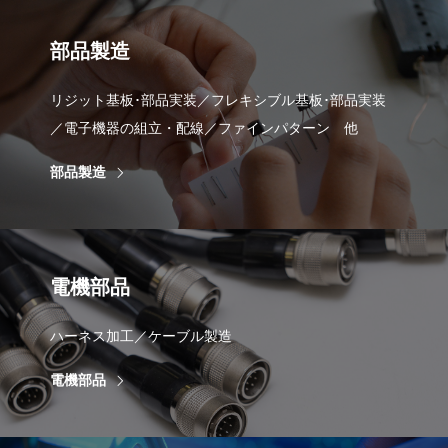
部品製造
リジット基板･部品実装／フレキシブル基板･部品実装
／電子機器の組立・配線／ファインパターン 他
部品製造
電機部品
ハーネス加工／ケーブル製造
電機部品