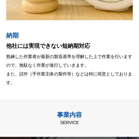
納期
コスト
品質
他社には実現できない短納期対応
余計な工程を省くことで低コストを実現
高品質な半田付け体制
熟練した作業者が最新の製造基準を理解した上で作業を行います
効率的な管理体制と、工程を見直し無駄な工程を省くことで、大
リフローはヘラー製を採用、24ヒーティングコントロール13ゾ
ので、無駄なく作業が進行していきます。
幅な
ーンによる温度プロファイルは正確な処理ができ、特に鉛フリー
また、試作（手作業主体の製作等）などは特に得意としておりま
工程と時間の短縮を図り、コスト削減を実現しております。
に対するシビアなプロファイル作製で高精度な半田付けが可能で
す。
す。
検査機器は画像検査、Ｘ線検査、3次元レーザー検査による検査
体制です。
事業内容
SERVICE