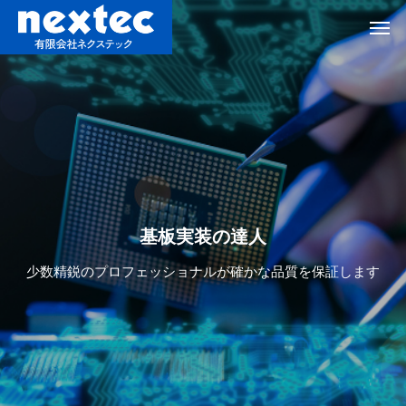
基
板
実
装
の
達
人
少数精鋭のプロフェッショナルが確かな品質を保証します