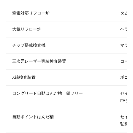
窒素対応リフロー炉
タムラ
大気リフロー炉
ヘラー
チップ搭載検査機
マラン
三次元レーザー実装検査装置
コーヨ
X線検査装置
ポニー
ロングリード自動はんだ槽 鉛フリー
セイテ
FAシ
自動ポイントはんだ槽
セイテ
弘輝テ