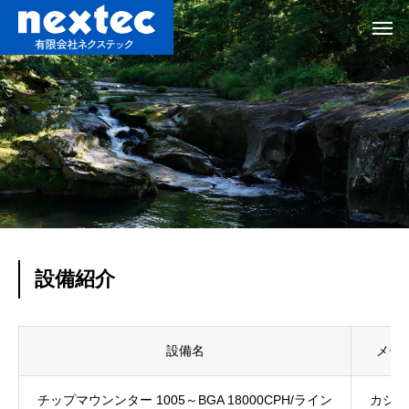
設備紹介
設備名
メー
チップマウンンター 1005～BGA 18000CPH/ライン
カシオ