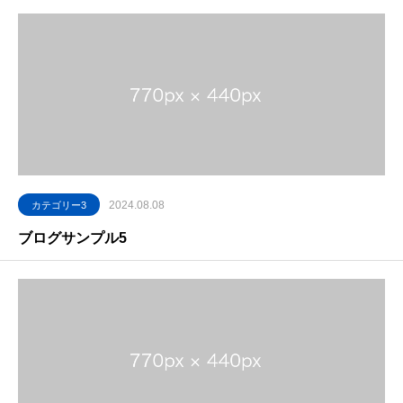
2024.08.08
カテゴリー3
ブログサンプル5