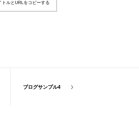
イトルとURLをコピーする
ブログサンプル4