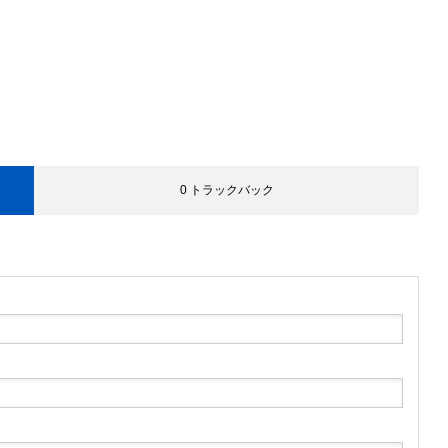
0 トラックバック