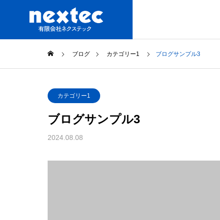
ブログ
カテゴリー1
ブログサンプル3
カテゴリー1
ブログサンプル3
2024.08.08